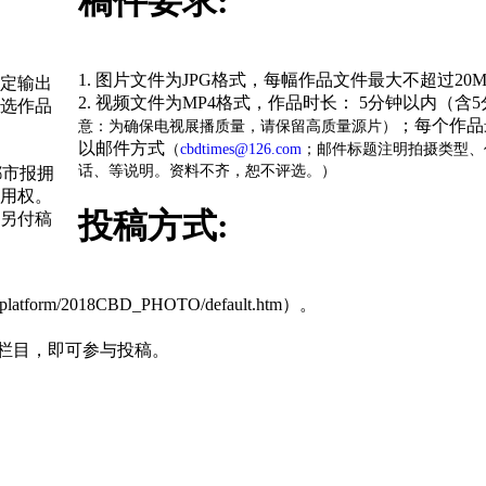
稿件要求:
1. 图片文件为JPG格式，每幅作品文件最大不超过20M
规定输出
2. 视频文件为MP4格式，作品时长： 5分钟以内（含5
选作品
；每个作品
意：为确保电视展播质量，请保留高质量源片）
以邮件方式
（
cbdtimes@126.com
；邮件标题注明拍摄类型、
话、等说明。资料不齐，恕不评选。）
都市报拥
用权。
投稿方式:
另付稿
orm/2018CBD_PHOTO/default.htm）。
与”栏目，即可参与投稿。