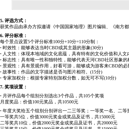
5. 评选方式：
获奖作品由承办方拟邀请《中国国家地理》图片编辑、《南方都
6. 评分标准：
每个景点设置5个评分标准100分+10分=110分制：
·
时效性：能够表达当时CBD或其主题的形象(30分)
·
人文性：体现本地域的文化底蕴，具有特有的文化价值和人文内
·
标志性：具有唯一性和独特性，能够代表天河CBD社区形象的标志
·
景观性：具有景观作用，好看可游，能够成为游客来CBD的必到胜
·
故事性：作品的文字描述是否与图片相符。(15分)
·
专家加权分：根据专家特别加权分数，如无可不写(10分)
7. 奖项设置：
·
月评作品每个组别分别选出3个作品，共105个奖项
月度奖品：价值100元奖品，共10500元
·
年度大奖给五个组别分别评出一二三等奖；一等奖一名、二等奖
一等奖共5位，价值3000元奖金或奖品及证书，共15000元
二等奖共10位，价值2000元奖金或奖品及证书，共20000元
三等奖共15位，价值1000元奖金或奖品及证书，共15000元